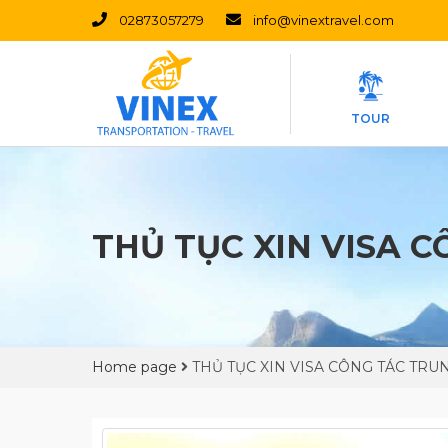
02873057279
info@vinextravel.com
TOUR
THỦ TỤC XIN VISA 
Home page
THỦ TỤC XIN VISA CÔNG TÁC TR