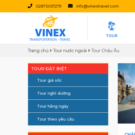
02873057279
info@vinextravel.com
TOUR
Trang chủ
Tour nước ngoài
Tour Châu Âu
TOUR ĐẶT BIỆT
Tour giá sốc
Tour nghỉ dưỡng
Tour hằng ngày
Tour theo yêu cầu
CHÂU