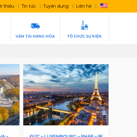
ới thiệu
Tin tức
Tuyển dụng
Liên hệ
E
VẬN TẢI HÀNG HÓA
TỔ CHỨC SỰ KIỆN
VA –
ĐỨC – LUXEMBOURG – PHÁP – BỈ