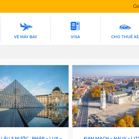
Gi
VÉ MÁY BAY
VISA
CHO THUÊ X
 ÂU 5 NƯỚC : PHÁP – LUX –
ĐAN MẠCH – NAUY – LIT