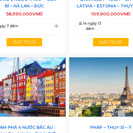
BỈ – HÀ LAN – ĐỨC
LATVIA – ESTONIA – THỤY
– PHẦN LAN
58,990,000VNĐ
109,900,000VNĐ
14 ngày 13
gày 7 đêm
đêm
ĐẶT TOUR
ĐẶT TOUR
ÁM PHÁ 4 NƯỚC BẮC ÂU :
PHÁP – THỤY SĨ – Ý