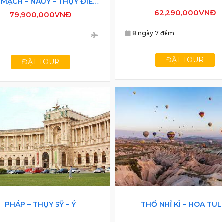
MẠCH – NAUY – THỤY ĐIỂN
– PHẦN LAN (QT.TH)
62,290,000VNĐ
79,900,000VNĐ
8 ngày 7 đêm
ĐẶT TOUR
ĐẶT TOUR
PHÁP – THỤY SỸ – Ý
THỔ NHĨ KÌ – HOA TUL