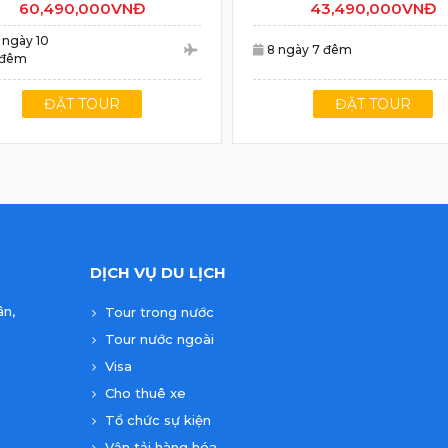
60,490,000VNĐ
43,490,000VNĐ
1 ngày 10
8 ngày 7 đêm
đêm
ĐẶT TOUR
ĐẶT TOUR
DỊCH VỤ DU LỊCH
ân,
Tour trong nước
Tour nước ngoài
Visa
Cho thuê xe
Tổ chức sự kiện
Vận tải hàng hóa