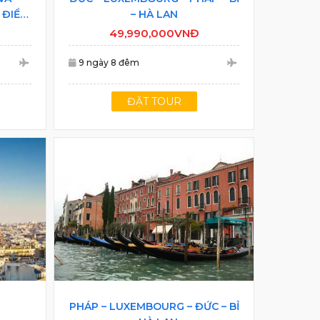
 ĐIỂN
– HÀ LAN
49,990,000VNĐ
9 ngày 8 đêm
ĐẶT TOUR
PHÁP – LUXEMBOURG – ĐỨC – BỈ