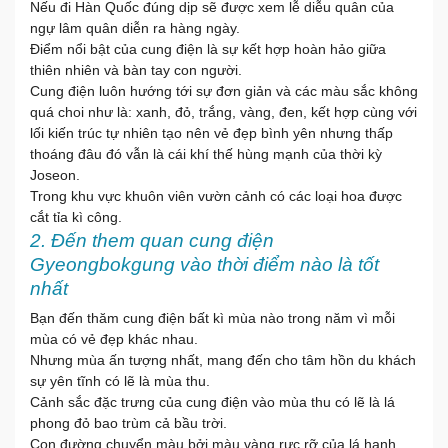
Nếu đi Hàn Quốc đúng dịp sẽ được xem lễ diễu quân của
ngự lâm quân diễn ra hàng ngày.
Điểm nổi bật của cung điện là sự kết hợp hoàn hảo giữa
thiên nhiên và bàn tay con người.
Cung điện luôn hướng tới sự đơn giản và các màu sắc không
quá choi như là: xanh, đỏ, trắng, vàng, đen, kết hợp cùng với
lối kiến trúc tự nhiên tạo nên vẻ đẹp bình yên nhưng thấp
thoáng đâu đó vẫn là cái khí thế hùng mạnh của thời kỳ
Joseon.
Trong khu vực khuôn viên vườn cảnh có các loại hoa được
cắt tỉa kì công.
2. Đến them quan cung điện
Gyeongbokgung vào thời điểm nào là tốt
nhất
Bạn đến thăm cung điện bất kì mùa nào trong năm vì mỗi
mùa có vẻ đẹp khác nhau.
Nhưng mùa ấn tượng nhất, mang đến cho tâm hồn du khách
sự yên tĩnh có lẽ là mùa thu.
Cảnh sắc đặc trưng của cung điện vào mùa thu có lẽ là lá
phong đỏ bao trùm cả bầu trời.
Con đường chuyển màu bởi màu vàng rực rỡ của lá hạnh