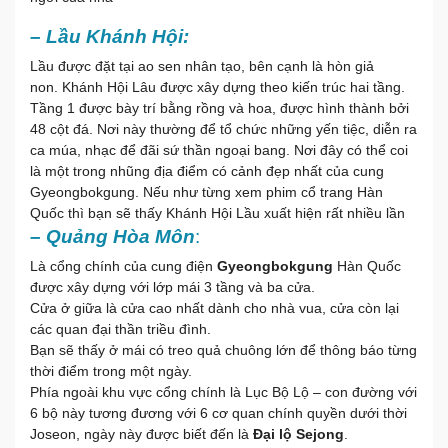
– Lầu Khánh Hội:
Lầu được đặt tại ao sen nhân tạo, bên cạnh là hòn giả
non. Khánh Hội Lâu được xây dựng theo kiến trúc hai tầng.
Tầng 1 được bày trí bằng rồng và hoa, được hình thành bởi
48 cột đá. Nơi này thường để tổ chức những yến tiệc, diễn ra
ca múa, nhạc để đãi sứ thần ngoại bang. Nơi đây có thể coi
là một trong nhũng địa điểm có cảnh đẹp nhất của cung
Gyeongbokgung. Nếu như từng xem phim cổ trang Hàn
Quốc thì bạn sẽ thấy Khánh Hội Lầu xuất hiện rất nhiều lần
– Quảng Hòa Môn
:
Là cổng chính của cung điện
Gyeongbokgung
Hàn Quốc
được xây dựng với lớp mái 3 tầng và ba cửa.
Cửa ở giữa là cửa cao nhất dành cho nhà vua, cửa còn lại
các quan đại thần triều đình.
Bạn sẽ thấy ở mái có treo quả chuông lớn để thông báo từng
thời điểm trong một ngày.
Phía ngoài khu vực cổng chính là Lục Bộ Lộ – con đường với
6 bộ này tương đương với 6 cơ quan chính quyền dưới thời
Joseon, ngày này được biết đến là
Đại lộ Sejong
.