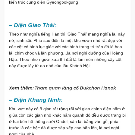
kiến trúc cung điện Gyeongbokgung
– Điện Giao Thái
:
Theo như nghĩa tiếng Hán thì ‘Giao Thái’ mang nghĩa là: nảy
nở, sinh sôi. Phía sau điện là một khu vườn nhỏ rất đẹp với
các cột có hình lục giác với các hình trang trí trên đó là hoa
lá, chim chóc và lân phượng…là nơi nghỉ dưỡng của Hoàng
Hậu. Theo như người xưa thì đất là làm nên những cây cột
này được lấy từ ao nhỏ của lầu Khánh Hội.
Xem thêm:
Tham quan làng cổ Bukchon Hanok
– Điện Khang Ninh
:
Khu vực này có 9 gian rất rộng rãi với gian chính điện nằm ở
giữa còn các gian nhỏ khác nằm quanh đó đều được trang bị
ở hai bên hệ thống sưởi Ondol, sàn lát bằng ván gỗ, phía
trước là các bậc đá được sắp xếp cao hẳn lên, là nơi nghỉ
ngơi của nhà