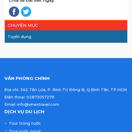
Chia sẻ bài viết ngay:
CHUYÊN MỤC
Tuyển dụng
VĂN PHÒNG CHÍNH
Địa chỉ: 342 Tên Lửa, P. Bình Trị Đông B, Q.Bình Tân, TP.HCM
Điện thoại: 02873057279
Email: info@vinextravel.com
DỊCH VỤ DU LỊCH
Tour trong nước
Tour nước ngoài