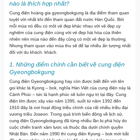
nào là thích hợp nhất?
Cung điện hoàng gia gyeongbokgung là địa điểm tham quan
tuyệt vời nhất khi đến tham quan đất nước Hàn Quốc. Bởi
mỗi mùa nó đều có một vẻ đẹp khác nhau với vẻ đẹp uy
nghiêm của cung điện cùng với vẻ đẹp hài hòa của thiên
nhiên nên mùa nào đến đây cũng có một vẻ đẹp lạ thường.
Nhưng tham quan vào mùa thu sẽ để lại nhiều ấn tượng nhất
đối với du khách. khách.
1. Những điểm chính cần biết về cung điện
Gyeongbokgung
Cung điện Gyeongbokgung hay còn được biết đến với tên
gọi khác là Kyong – bok, nghĩa Hán Việt của cung điện này là
Cảnh Phúc – tức là hạnh phúc sẽ luôn ngự trị tại đây. Cung
điện lớn được xây vào năm 1395, suốt từ năm 1392 đến
1910 đây là nơi hoạt động triều chính của rất nhiều triều đại
vương triều Joseon. Trong quá trình biến động về lịch sử,
cung điện Gyeongbokgung đã từng nhiều lần bị phá hủy do
cuộc chiến tranh xâm lược và thuộc địa dưới chính quyền
Nhật Bản. Đến năm 1990 thì cung điện Kyong – bok mới bắt