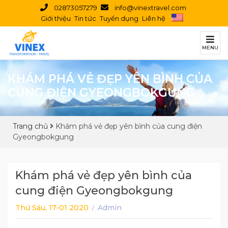
02873057279
info@vinextravel.com
Giới thiệu
Tin tức
Tuyển dụng
Liên hệ
MENU
KHÁM PHÁ VẺ ĐẸP YÊN BÌNH CỦA
CUNG ĐIỆN GYEONGBOKGUNG
Trang chủ
Khám phá vẻ đẹp yên bình của cung điện
Gyeongbokgung
Khám phá vẻ đẹp yên bình của
cung điện Gyeongbokgung
Thứ Sáu, 17-01 2020
Admin
/