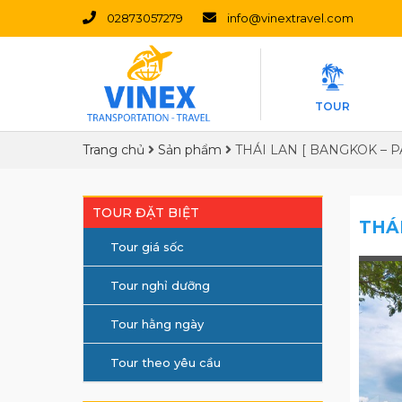
02873057279
info@vinextravel.com
TOUR
Trang chủ
Sản phẩm
THÁI LAN [ BANGKOK – 
TOUR ĐẶT BIỆT
THÁI
Tour giá sốc
Tour nghỉ dưỡng
Tour hằng ngày
Tour theo yêu cầu