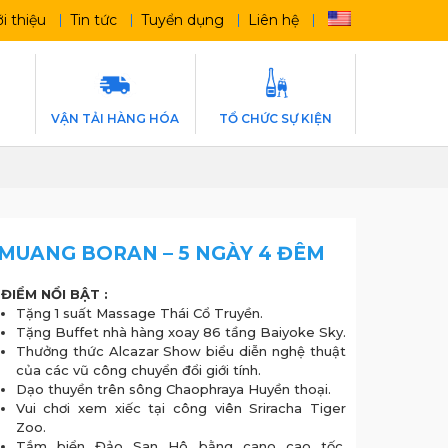
ới thiệu
Tin tức
Tuyển dụng
Liên hệ
E
VẬN TẢI HÀNG HÓA
TỔ CHỨC SỰ KIỆN
N MUANG BORAN – 5 NGÀY 4 ĐÊM
ĐIỂM NỔI BẬT :
Tặng 1 suất Massage Thái Cổ Truyền.
Tặng Buffet nhà hàng xoay 86 tầng Baiyoke Sky.
Thưởng thức Alcazar Show biểu diễn nghệ thuật
của các vũ công chuyển đổi giới tính.
Dạo thuyền trên sông Chaophraya Huyền thoại.
Vui chơi xem xiếc tại công viên Sriracha Tiger
Zoo.
Tắm biển Đảo San Hô bằng cano cao tốc,