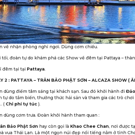
n về nhận phòng nghỉ ngơi. Dùng cơm chiều.
 tối, đoàn tự do khám phá các Show về đêm tại Pattaya – thà
 đêm tại tại
Pattaya
.
Y 2 : PATTAYA – TRÂN BẢO PHẬT SƠN – ALCAZA SHOW ( Ă
 dùng điểm tâm sáng tại khách sạn. Sau đó khởi hành đi
Đảo
 tự do tắm biển, thưởng thức hải sản và tham gia các trò chơi t
… (
Chi phí tự túc
).
 dùng cơm trưa. Đoàn khởi hành tham quan :
rân Bảo Phật Sơn
hay còn gọi là
Khao Chee Chan
, nơi được 
à vua Thái Lan. Là một ngọn núi đẹp nổi tiếng nằm ở tỉnh Cho