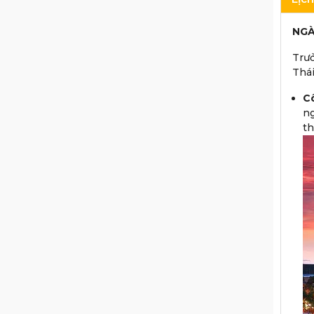
NGÀ
Trưở
Thái
Cô
ng
th