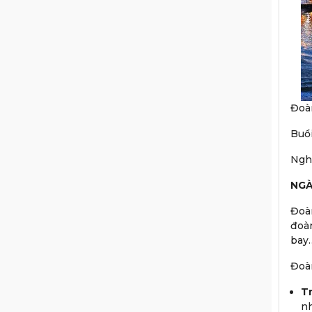
Đoà
Buổi
Nghỉ
NGÀ
Đoàn
đoàn
bay
Đoàn
T
nh