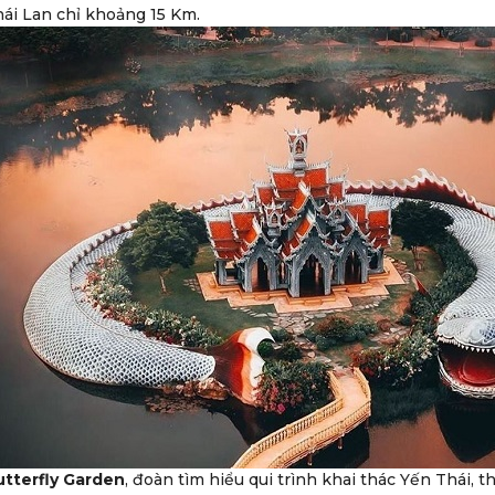
ái Lan chỉ khoảng 15 Km.
tterfly Garden
, đoàn tìm hiểu qui trình khai thác Yến Thái, 