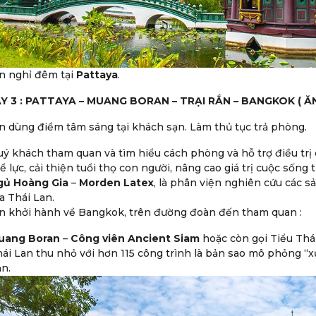
n nghỉ đêm tại
Pattaya
.
Y 3 : PATTAYA – MUANG BORAN – TRẠI RẮN – BANGKOK ( ĂN
 dùng điểm tâm sáng tại khách sạn. Làm thủ tục trả phòng.
ý khách tham quan và tìm hiểu cách phòng và hỗ trợ điều trị
ể lực, cải thiện tuổi thọ con người, nâng cao giá trị cuộc sống 
gủ Hoàng Gia
–
Morden Latex
, là phân viện nghiên cứu các 
a Thái Lan.
n khởi hành về Bangkok, trên đường đoàn đến tham quan :
uang Boran
–
Công viên Ancient Siam
hoặc còn gọi Tiểu Thái
ái Lan thu nhỏ với hơn 115 công trình là bản sao mô phỏng “xứ
n.