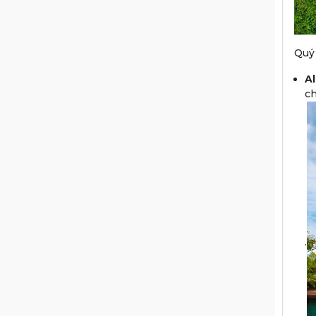
Quý 
A
ch
.