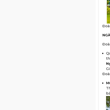
Đoà
NGÀ
Đoàn
Qu
th
N
Gi
Đoà
M
Th
bả