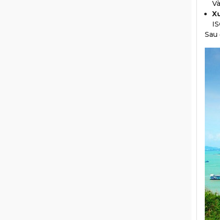
Và
Xư
IS
Sau 