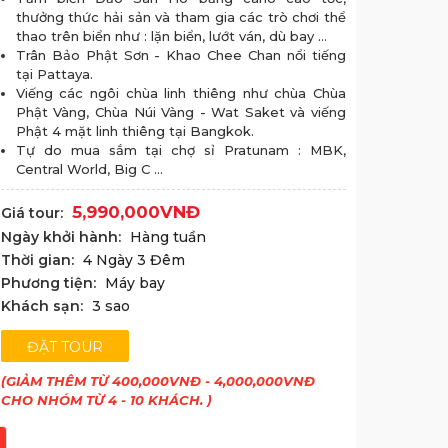
thưởng thức hải sản và tham gia các trò chơi thể
thao trên biển như : lặn biển, lướt ván, dù bay …
Trân Bảo Phật Sơn - Khao Chee Chan nổi tiếng
tại Pattaya.
Viếng các ngôi chùa linh thiêng như chùa Chùa
Phật Vàng, Chùa Núi Vàng - Wat Saket và viếng
Phật 4 mặt linh thiêng tại Bangkok.
Tự do mua sắm tại chợ sỉ Pratunam : MBK,
Central World, Big C …
5,990,000VNĐ
Giá tour:
Ngày khởi hành:
Hàng tuần
Thời gian:
4 Ngày 3 Đêm
Phương tiện:
Máy bay
Khách sạn:
3 sao
ĐẶT TOUR
(GIẢM THÊM TỪ 400,000VNĐ - 4,000,000VNĐ
CHO NHÓM TỪ 4 - 10 KHÁCH. )