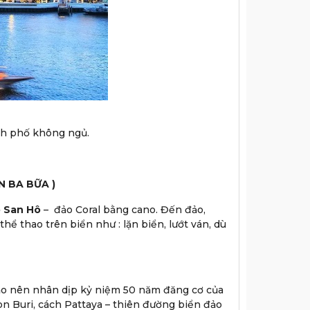
nh phố không ngủ.
N BA BỮA )
 San Hô
– đảo Coral bằng cano. Đến đảo,
hể thao trên biển như : lặn biển, lướt ván, dù
tạo nên nhân dịp kỷ niệm 50 năm đăng cơ của
n Buri, cách Pattaya – thiên đường biển đảo