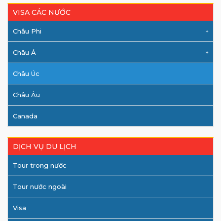
VISA CÁC NƯỚC
Châu Phi
Châu Á
Châu Úc
Châu Âu
Canada
DỊCH VỤ DU LỊCH
Tour trong nước
Tour nước ngoài
Visa