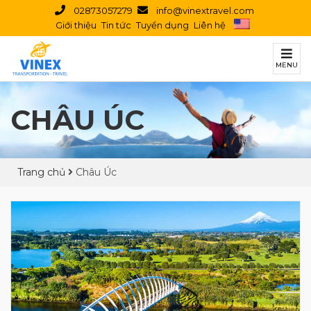
02873057279
info@vinextravel.com
Giới thiệu
Tin tức
Tuyển dụng
Liên hệ
MENU
CHÂU ÚC
Trang chủ
Châu Úc